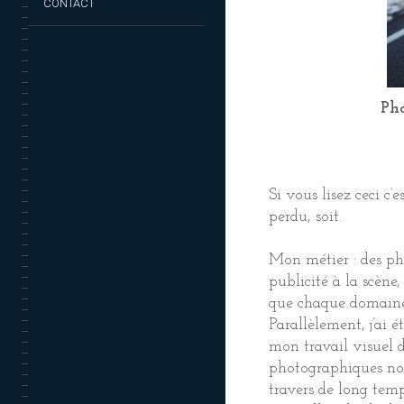
CONTACT
Pho
Si vous lisez ceci c
perdu, soit.
Mon métier : des ph
publicité à la scène,
que chaque domaine e
Parallèlement, j’ai 
mon travail visuel d
photographiques not
travers de long temp